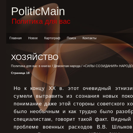
PoliticMain
Политика для вас
Главная
Новое
Картограф
Поиск
Контакты
ХОЗЯЙСТВО
Политика для вас в книгах
/
Демонтаж народа
/
«СИЛЫ СОЗИДАНИЯ» НАРОДО
Страница 18
Но к концу XX в. этот очевидный этнизи
сумели вытравить из сознания новых пок
понимание даже этой стороны советского хо
было необычным и как трудно было разоб
специалистам, говорит такой факт. Видный
проблеме военных расходов В.В. Шлыков