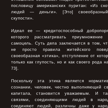
пословицу американских пуритан: «Из ск
людей — деньги». [Это] своеобразны
скупости».
Идеал ее — кредитоспособный добропоря
которого рассматривать приумножение 
самоцель. Суть дела заключается в том, ч
не просто правила житейского повед
своеобразная «этика», отступление от кото
только как глупость, но и как своего рода н
73].
Поскольку эта этика является нормати
сознании, человек, честно выполняющий с
капитала, становится уважаемым. И та
связями, соединяющими людей в наро
соединяют людей, различны даже у наро