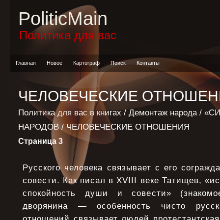
PoliticMain
Политика для вас
Главная
Новое
Картограф
Поиск
Контакты
ЧЕЛОВЕЧЕСКИЕ ОТНОШЕН
Политика для вас в книгах
/
Демонтаж народа
/
«С
НАРОДОВ
/ ЧЕЛОВЕЧЕСКИЕ ОТНОШЕНИЯ
Страница 3
Русского человека связывает с его согражд
совести. Как писал в XVIII веке Татищев, «
спокойность души и совести» (знакомо
дворянина — особенность чисто русс
отношений связывает людей протестантская