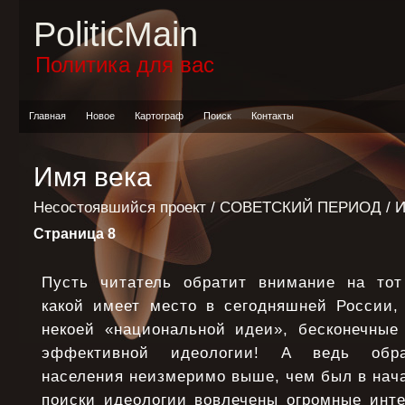
PoliticMain
Политика для вас
Главная
Новое
Картограф
Поиск
Контакты
Имя века
Несостоявшийся проект
/
СОВЕТСКИЙ ПЕРИОД
/ 
Страница 8
Пусть читатель обратит внимание на тот
какой имеет место в сегодняшней России,
некоей «национальной идеи», бесконечные
эффективной идеологии! А ведь обра
населения неизмеримо выше, чем был в нача
поиски идеологии вовлечены огромные инте