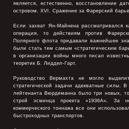
является, естественно, восстановление дат
островом. XVI. Сражение за Фарерский барь
Если захват Ян-Майнена рассматривался к
операция, то действиям против Фарерс
Полярного флота придавали важнейшее зн
были стать тем самым «стратегическим барь
в организации войны много писал известн
теоретик Б. Лиддел-Гарт.
Руководство Вермахта не могло выдели
стратегической задачи адекватные силы. В
лейтенанта Вюрдеманна было три новых, то
строй эсминца проекта «1936А». За не
коммерческого тоннажа все они использова
быстроходных транспортов.