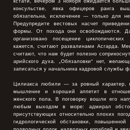
кстати, вечером 3 ноября ожидается больш
консульстве, явка офицеров ранга выш
обязательна, исключение — только для н
Предупредите вестовых насчет приведени
формы. От похода они освобождаются. Да
организовано посещение циклопических 
кажется, считают развалинами Асгарда. М
считают, что нам будет полезно соприкосн
арийского духа. „Обязаловки“ нет, желающ
записаться у начальника кадровой службы ф
Цилиакса любили — за ровный характер, п
мышление и хороший аппетит в отноше
женского пола. В поговорку вошли его нап
любым выходом в море: адмирал обстоя
присутствующих относительно плохих пого
гидрологической обстановки, повышенной
подводных лодок, надводных кораблей и ави