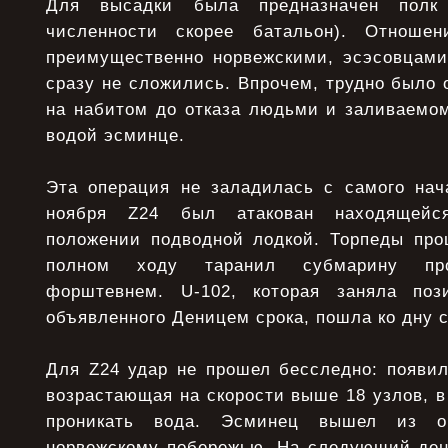
Для высадки была предназначен полк
численности скорее батальон). Отноше
преимущественно норвежскими, эсэсовцам
сразу не сложились. Впрочем, трудно было о
на набитом до отказа людьми и заливаемом
водой эсминце.
Эта операция не заладилась с самого нач
ноября Z24 был атакован находящейс
положении подводной лодкой. Торпеды пр
полном ходу таранил субмарину про
форштевнем. U-102, которая заняла по
объявленного Деницем срока, пошла ко дну 
Для Z24 удар не прошел бесследно: появил
возрастающая на скорости выше 18 узлов, в
проникать вода. Эсминец вышел из о
норвежскому побережью. На следующий день