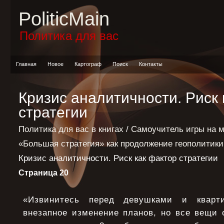
PoliticMain
Политика для вас
Главная
Новое
Картограф
Поиск
Контакты
Кризис аналитичности. Риск 
стратегии
Политика для вас в книгах
/
Самоучитель игры на 
«Большая стратегия» как продолжение геополитик
Кризис аналитичности. Риск как фактор стратегии
Страница 20
«Извинитесь перед девушками и кварт
внезапное изменение планов, но все вещи о