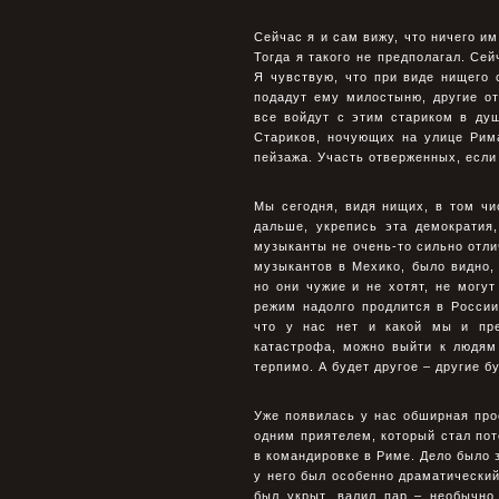
Сейчас я и сам вижу, что ничего им
Тогда я такого не предполагал. Сей
Я чувствую, что при виде нищего
подадут ему милостыню, другие от
все войдут с этим стариком в душ
Стариков, ночующих на улице Рима
пейзажа. Участь отверженных, если 
Мы сегодня, видя нищих, в том чи
дальше, укрепись эта демократия
музыканты не очень-то сильно отли
музыкантов в Мехико, было видно, 
но они чужие и не хотят, не могу
режим надолго продлится в России,
что у нас нет и какой мы и пре
катастрофа, можно выйти к людям 
терпимо. А будет другое – другие бу
Уже появилась у нас обширная прос
одним приятелем, который стал пот
в командировке в Риме. Дело было з
у него был особенно драматический 
был укрыт, валил пар – необычно