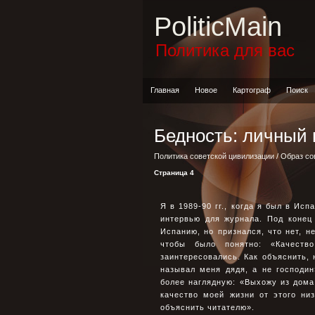
PoliticMain
Политика для вас
Главная
Новое
Картограф
Поиск
Бедность: личный 
Политика советской цивилизации
/
Образ со
Страница 4
Я в 1989-90 гг., когда я был в Ис
интервью для журнала. Под конец
Испанию, но признался, что нет, н
чтобы было понятно: «Качеств
заинтересовались. Как объяснить, 
называл меня дядя, а не господин
более наглядную: «Выхожу из дома,
качество моей жизни от этого ни
объяснить читателю».