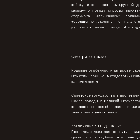
собаку, и она тряслась крупной д
какому-то поводу спросил прияте
старика?». – «Как какого? С собако
совершенно искренне – он на этого
русских стариков не видят. А мы ду
Смотрите также
Родовые особенности антисоветск
Отметим важные методологические
рассуждениям. ...
Советское государство в послевоенн
После победы в Великой Отечестве
совершенно новый период в жиз
завершился уничтожени ...
Заключение ЧТО ДЕЛАТЬ?
Продолжая движение по пути, зад
кризис столь глубоко, что речь