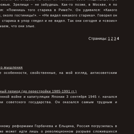
рожью. Зрелище – не забудешь. Как-то позже, в Москве, я по
ля: «Помнишь того старика в Риме?». Он удивился: «Какого
й, около гостиницы!». – «Не видел никакого старика». Говорил он
 старика в упор глядел и не видел. Так они сегодня и «своих»
маем, что они злые.
Страницы:
1
2
3
4
ого мышления
 особенности, свойственные, на мой взгляд, антисоветским
ый период (до перестройки 1985-1991 гг.)
нной войне и капитуляции Японии 3 сентября 1945 г. начался
ни советского государства. Он оказался самым трудным и
анному реформами Горбачева и Ельцина, Россия погрузилась в
 уже может идти лишь о революционном разрыве сложившихся