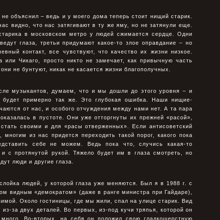
 не объяснил – ведь и у моего дома теперь стоит нищий старик.
час видно, что нас затягивают в ту же яму, но не затянули еще.
 старика в московском метро у людей сжимается сердце. Одни
ведут глаза, третьи придумают какое-то злое оправдание – но
евный контакт, все чувствуют, что качество их жизни низкое.
 или Чикаго, просто никто не замечает, как привычную часть
они не бунтуют, никак не касается жизни благополучных.
сле музыкантов, думаем, что и мы дошли до этого уровня – и
, будет примерно так же. Это глубокая ошибка. Наши нищие-
чаются от нас, и особого отчуждения между нами нет. А та пара
оказалась в пустоте. Они уже отторгнуты их прежней «расой»,
т стать своими и для «расы отверженных». Если антисоветский
 многим из нас придется переходить такой порог, какого пока
дставить себе не можем. Ведь пока что, случись какая-то
и с протянутой рукой. Тяжело будет им в глаза смотреть, но
дут люди и другие глаза.
лойка людей, у которой глаза уже меняются. Был я в 1988 г. с
ом видным «демократом» (даже в ранге министра при Гайдаре),
имой. Около гостиницы, где мы жили, спал на улице старик. Вид
из-за двух деталей. Во первых, из-под кучи тряпья, которой он
 много. Во-вторых, на себя он положил свою гладкошерстную