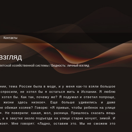
Контакты
взгляд
ветской хозяйственной системы
/ Бедность: личный взгляд
пании, тема России была в моде, и у меня как-то взяли большое
 спросили, не хотел бы я остаться жить в Испании. Я люблю
е хотел бы. Как так, почему же? Я подумал и ответил попроще,
о жизни здесь низкое». Еще больше удивились и даже
не обижая хозяев? Говорю: «Я привык, чтобы ребенок на улице
». Не поверили: какая, мол, разница. Пришлось сказать вещь
 а в закутке около подъезда на улице старик ночует, зимой. И
зкое». Мне говорят: «Ладно, оставим это. Мы не сможем это