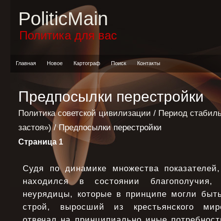
PoliticMain
Политика для вас
Главная
Новое
Картограф
Поиск
Контакты
Предпосылки перестройки
Политика советской цивилизации
/
Период стабиль
застоя»)
/ Предпосылки перестройки
Страница 1
Судя по динамике множества показателей,
находился в состоянии благополучия,
неурядицы, которые в принципе могли быть
строй, выросший из крестьянского мир
отвечал на принципиально иные потребност