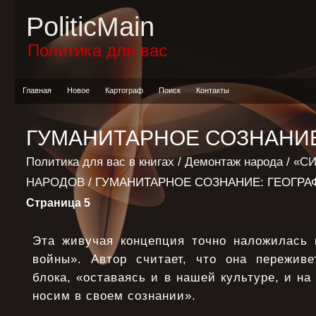
PoliticMain
Политика для вас
Главная
Новое
Картограф
Поиск
Контакты
ГУМАНИТАРНОЕ СОЗНАНИЕ
Политика для вас в книгах
/
Демонтаж народа
/
«С
НАРОДОВ
/ ГУМАНИТАРНОЕ СОЗНАНИЕ: ГЕОГРА
Страница 5
Эта живучая концепция точно наложилась 
войны». Автор считает, что она переживе
блока, «оставаясь и в нашей культуре, и на
носим в своем сознании».