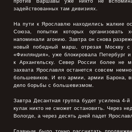
против Варшавы уже никто не вспомин
задействованных там дивизиях.
На пути к Ярославлю находились жалкие ос
Союза, попытки которых организовать х
напоминали агонию. Завтра он снова разреже
новый победный марш, отрезая Москву с 
«Финляндия», уже блокировала Петербург и
к Архангельску. Север России более не м
захвата Ярославля останется совсем немно
большевиков. И его армии, армии Барона, в
дело борьбы с большевизмом.
Завтра Десантная группа будет усилена 4-й 
кулак никто не сможет остановить. Через не
Вологде, а через десять дней падет Ярослав
Главным было точно рассчитать продвижен