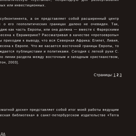
ных или инвестиционных.
субконтинента, а он представляет собой расширенный центр
 о его геополитических границах далеко не очевиден. Так,
ндию как часть Европы, или она должна — вместе с Фарерскими
несена к Еврамерике? Рассматривая в качестве «протоевропы»
 приходим к выводу, что вся Северная Африка: Египет, Ливия,
есена к Европе. Что же касается восточной границы Европы, то
ждается публицистами и политиками. Сегодня с легкой руки С.
 по линии раздела между восточным и западным христианством,
тон, 2003].
Страницы:
1
2
3
хматной доске» представляет собой итог моей работы ведущим
еская библиотека» в санкт-петербургском издательстве «Terra
ОДА