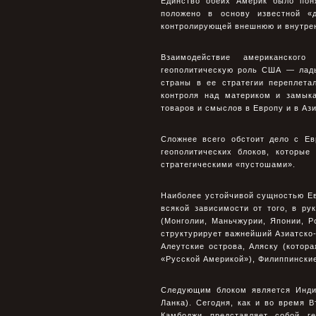
Единство обеих Америк было пон
положено в основу известной 
контролирующей внешнюю и внутре
Взаимодействие американского
геополитическую роль США — ладь
страны в ее стратегии переплета
контроля над материком и замык
товаров и смыслов в Европу и в Аз
Сложнее всего обстоит дело с Ев
геополитических блоков, которые
стратегическими «пустошами».
Наиболее устойчивой сущностью Ев
всякой зависимости от того, в ру
(Монголии, Маньчжурии, Японии, 
структурирует важнейший Азиатско-
Алеутские острова, Аляску (котора
«Русской Америкой»), Филиппинские
Следующим блоком является Инди
Ланка). Сегодня, как и во время 
Камбоджи представляет собой ге