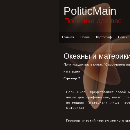
PoliticMain
Политика для вас
Главная
Новое
Картограф
Поиск
Океаны и материк
Политика для вас в книгах
/
Самоучитель иг
и материки
Страница 2
Если Океан представляет собой м
числе демографическое, носит поч
потенциал (материал) лишь пер
материках.
Геополитический чертеж земного ша