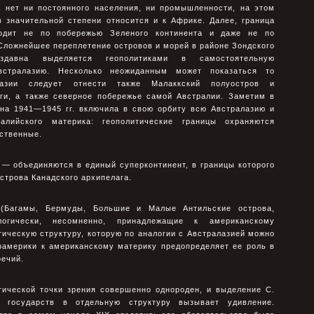
а нет ни постоянного населения, ни промышленности, на этом
в значительной степени относится и к Африке. Далее, граница
одит не по побережью Зеленого континента и даже не по
Сложнейшее переплетение островов и морей в районе Зондского
здавна выделяется геополитиками в самостоятельную
стралазию. Несколько неожиданным может показаться то
лазии следует отнести также Малаккский полуостров и
ги, а также северное побережье самой Австралии. Заметим в
йна 1941—1945 гг. включила в свою орбиту всю Австралазию и
алийского материка: геополитические границы охраняются
ственные.
— объединяются в единый суперконтинент, в границы которого
строва Канадского архипелага.
 (Багамы, Бермуды, Большие и Малые Антильские острова,
логически, несомненно, принадлежащие к американскому
тическую структуру, которую по аналогии с Австралазией можно
рамерики к американскому материку предопределяет ее роль в
ечий.
тической точки зрения совершенно однороден, и выделение С.
х государств в отдельную структуру вызывает удивление.