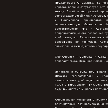
Прежде всего Антарктида, где пок
чертеже вообще отсутствует. Это 
между Азией и Австралией прох
зоогеографической линии Уоллеса. 
и Соломонова архипелагов и
геополитическую общность — Ав
обстоятельство, что к Австра
сопровождающие его островные ду
этой связи, что Тихоокеанская во
совершенно не коснулась Австр
значительно лучше, нежели государ
Обе Америки — Северная и Южная 
попадают также Огненная Земля и о
Исландия и острова Вест-Индии
Ямайка), географически и гео
суперконтиненту, образуют геополи
назвать Еврамерикой. Близость Ев
будущей системе мировых противор
Американский континент с геополи
Хантингтоном латиноамерикански