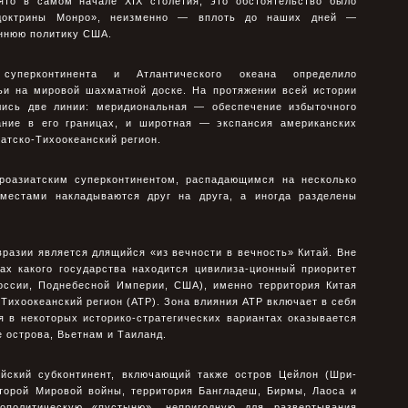
ято в самом начале XIX столетия; это обстоятельство было
«доктрины Монро», неизменно — вплоть до наших дней —
ннюю политику США.
 суперконтинента и Атлантического океана определило
и на мировой шахматной доске. На протяжении всей истории
лись две линии: меридиональная — обеспечение избыточного
ание в его границах, и широтная — экспансия американских
иатско-Тихоокеанский регион.
роазиатским суперконтинентом, распадающимся на несколько
 местами накладываются друг на друга, а иногда разделены
разии является длящийся «из вечности в вечность» Китай. Вне
ках какого государства находится цивилиза-ционный приоритет
России, Поднебесной Империи, США), именно территория Китая
Тихоокеанский регион (АТР). Зона влияния АТР включает в себя
я в некоторых историко-стратегических вариантах оказывается
 острова, Вьетнам и Таиланд.
йский субконтинент, включающий также остров Цейлон (Шри-
Второй Мировой войны, территория Бангладеш, Бирмы, Лаоса и
ополитическую «пустыню», непригодную для развертывания