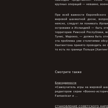
крупных операций — неважно, воен
При всей важности Европейского 
мировой шахматной доски, вопрос
неясно, следует ли понимать Ирла
островами и Исландией — быть от
территорию Римской Республики, мы
Тунис, Марокко, — должна быть отн
эта проблема уже столетиями обсу
Хантингтона принято проводить ее
то есть по границе Польши [Хантинг
Смотрите также
Благодарности
«Самоучитель игры на мировой ша
редактором серии «Военно-историч
Fantastica» и ...
СТАНОВЛЕНИЕ СОВЕТСКОГО НАР