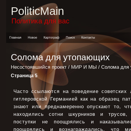
PoliticMain
Политика для вас
Главная
Новое
Картограф
Поиск
Контакты
Солома для утопающих
Несостоявшийся проект
/
МИР И МЫ
/ Солома для
Страница 5
Часто ссылаются на поведение советских
гитлеровской Германией как на образец па
знают или преднамеренно опускают то, чт
находились сотни шкурников и трусов, 
поступки не поощрялись и наказывалис
поощрялись и вознаграждались, что 