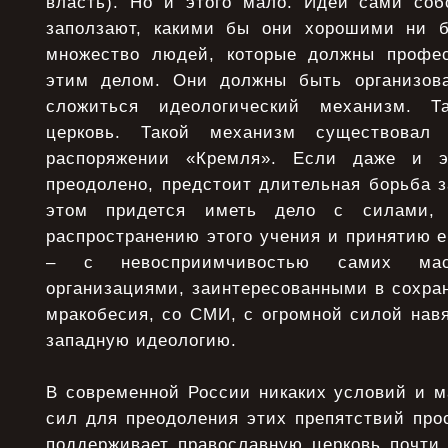
власть). Но и этого мало. Идеи сами со
заползают, какими бы они хорошими ни б
множество людей, которые должны профес
этим делом. Они должны быть организов
сложиться идеологический механизм. Т
церковь. Такой механизм существовал
распоряжении «Кремля». Если даже и э
преодолено, предстоит длительная борьба 
этом придется иметь дело с силами, 
распространению этого учения и принятию е
– с невосприимчивостью самих мас
организациями, заинтересованными в сохра
мракобесия, со СМИ, с огромной силой на
западную идеологию.
В современной России никаких условий и м
сил для преодоления этих препятствий про
поддерживает православную церковь почти 