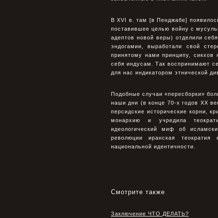
В XVI в. там [в Пенджабе] появило
поставившее целью войну с мусуль
адептов новой веры) отделили себя
эндогамии, выработали свой сте
принятому нами принципу, сикхов 
себя индусам. Так воспринимают се
для нас индикатором этнической див
Подобные случаи «пересборки» бол
наши дни (в конце 70-х годов XX ве
персидские исторические корни, кр
монархию и учредила теократ
идеологический миф об исламски
революции иранская теократия е
национальной идентичности.
Смотрите также
Заключение ЧТО ДЕЛАТЬ?