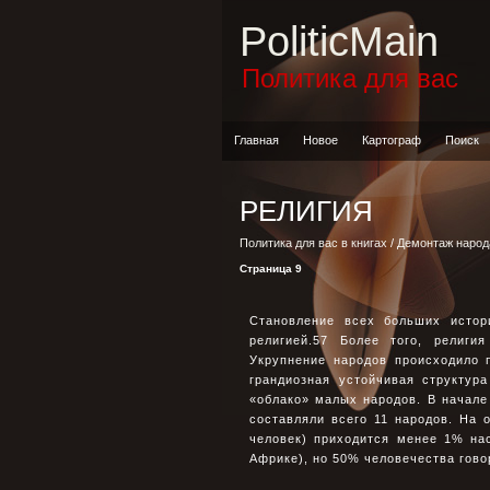
PoliticMain
Политика для вас
Главная
Новое
Картограф
Поиск
РЕЛИГИЯ
Политика для вас в книгах
/
Демонтаж народ
Страница 9
Становление всех больших истор
религией.57 Более того, религи
Укрупнение народов происходило 
грандиозная устойчивая структур
«облако» малых народов. В начале
составляли всего 11 народов. На 
человек) приходится менее 1% на
Африке), но 50% человечества говор