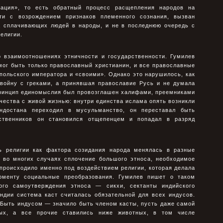
ация», то есть обратный процесс расщепления народов на
ти с возрождением признаков племенного сознания, вызван
, сплачивающих людей в народы, и не в последнюю очередь с
елигии.
о взаимоотношениях этничности и государственности. Гумилев
мог быть только православный христианин, и все православные
польского императора и «своими». Однако это нарушилось, как
 войну с греками, а принявшая православие Русь и не думала
принцип единомыслия был провозглашен халифами, преемниками
ества с живой жизнью: внутри единства ислама опять возникли
ндостана переходил в мусульманство, он переставал быть
ственников он становился отщепенцем и попадал в разряд
ь религии как фактора созидания народа менялась в разные
о во многих случаях сплочение большого этноса, необходимое
 происходило именно под воздействием религии, которая делала
менту социальные преобразования. Гумилев пишет о таком
ого самоутверждения этноса — сикхи, сектанты индийского
ндии система каст считалась обязательной для всех индусов.
 Быть индусом — значило быть членом касты, пусть даже самой
мых, а все прочие ставились ниже животных, в том числе