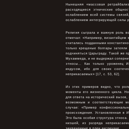
Нынешняя «массовая ретрайбализ
расходящиеся этнические общнос
ослаблением всей системы связей
ослаблением интегрирующей силы р
Религия сыграла и важную роль в
отмечал: «Например, византийцем 
считались подданными константино
только крещеные болгары затеяли
подчиняться Царьграду. Такой же 
Мухаммеда, и не выдержал сопернич
этносы… Как только уроженец И
индусом, ибо для своих соотече
неприкасаемых» [17, с. 53, 62].
Из этих примеров видно, что рол
моменты его жизненного цикла. Н
для ответа на исторический вызов,
возможным и соответствующие мо
случае: «Пример конфессиональн
происхождения. Установленная в И
Это была особая структура этноса.
низшей, из разряда неприкасае
захваченные в плен англичане…