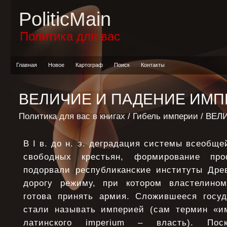
PoliticMain
Политика для вас
Главная
Новое
Картограф
Поиск
Контакты
ВЕЛИЧИЕ И ПАДЕНИЕ ИМ
Политика для вас в книгах
/
Гибель империи
/ ВЕЛ
В I в. до н. э. деградация системы всеобще
свободных крестьян, формирование про
подорвали республиканские институты Дре
дорогу режиму, при котором властелином
готова принять армия. Сложившееся госуд
стали называть империей (сам термин «и
латинского imperium – власть). Пос