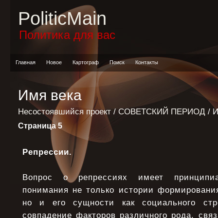
PoliticMain
Политика для вас
Главная
Новое
Картограф
Поиск
Контакты
Имя века
Несостоявшийся проект
/
СОВЕТСКИЙ ПЕРИОД
/ 
Страница 5
Репрессии.
Вопрос о репрессиях имеет принципи
понимания не только истории формирования
но и его сущности как социального ст
совпадение факторов различного рода, свя