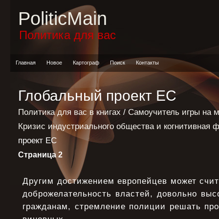
PoliticMain
Политика для вас
Главная
Новое
Картограф
Поиск
Контакты
Глобальный проект ЕС
Политика для вас в книгах
/
Самоучитель игры на 
Кризис индустриального общества и когнитивная ф
проект ЕС
Страница 2
Другим достижением европейцев может счит
доброжелательность властей, довольно выс
гражданам, стремление полиции решать про