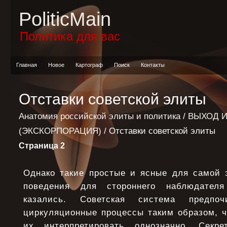
PoliticMain
Политика для вас
Главная
Новое
Картограф
Поиск
Контакты
Отставки советской элиты
Анатомия российской элиты и политика
/
ВЫХОД И
(ЭКСКОРПОРАЦИЯ)
/ Отставки советской элиты
Страница 2
Однако такие простые и ясные для самой
поведения для стороннего наблюдател
казались. Советская система предпоч
циркуляционные процессы таким образом, ч
их интерпретировать однозначно. Секр