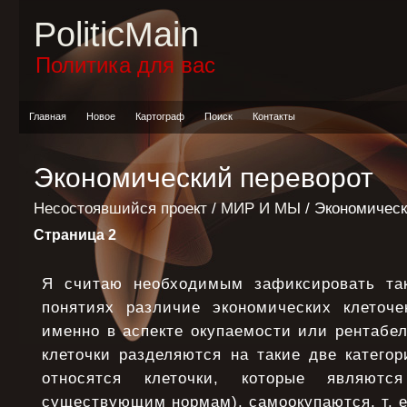
PoliticMain
Политика для вас
Главная
Новое
Картограф
Поиск
Контакты
Экономический переворот
Несостоявшийся проект
/
МИР И МЫ
/ Экономическ
Страница 2
Я считаю необходимым зафиксировать так
понятиях различие экономических клеточе
именно в аспекте окупаемости или рентабел
клеточки разделяются на такие две категор
относятся клеточки, которые являютс
существующим нормам), самоокупаются, т. е