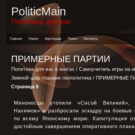
PoliticMain
Политика для вас
Главная
Новое
Картограф
Поиск
Контакты
ПРИМЕРНЫЕ ПАРТИИ
Политика для вас в книгах
/
Самоучитель игры на 
Земной шар глазами геополитика
/ ПРИМЕРНЫЕ П
Страница 9
Миноносцы утопили «Сисой Великий», 
Нахимов» и разбросали эскадру на боевые 
по всему Японскому морю. Капитуляция о
достойным завершением оперативного плана