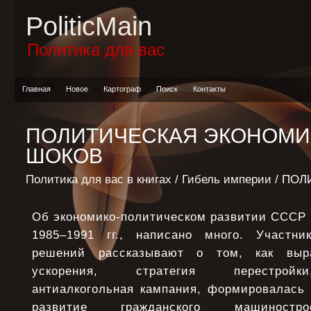
PoliticMain
Политика для вас
Главная
Новое
Картограф
Поиск
Контакты
ПОЛИТИЧЕСКАЯ ЭКОНОМИ
ШОКОВ
Политика для вас в книгах
/
Гибель империи
/ ПОЛ
Об экономико-политическом развитии СССР в 
1985–1991 гг., написано много. Участни
решений рассказывают о том, как выра
ускорения, стратегия перестройки
антиалкогольная кампания, формировалась 
развитие гражданского машиностро