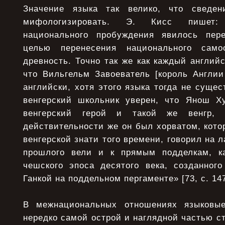
Значение языка так велико, что сведе
мифологизировать. Э. Кисс пишет:
национального пробуждения явилось пер
целью перенесения национального само
древность. Точно так же как каждый англий
что Вильгельм Завоеватель [король Англии 
английски, хотя этого языка тогда не суще
венгерский школьник уверен, что Янош Х
венгерский герой и такой же венгр,
действительности же он был хорватом, кото
венгерской знати того времени, говорил на 
прошлого вели и к прямым подделкам, к
чешского эпоса десятого века, созданног
Ганкой на поддельном пергаменте» [73, с. 147
В межнациональных отношениях языковы
нередко самой острой и наглядной частью с