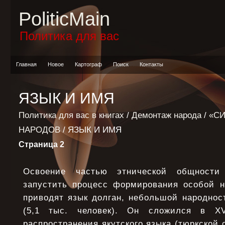
PoliticMain
Политика для вас
Главная
Новое
Картограф
Поиск
Контакты
ЯЗЫК И ИМЯ
Политика для вас в книгах
/
Демонтаж народа
/
«С
НАРОДОВ
/ ЯЗЫК И ИМЯ
Страница 2
Освоение частью этнической общности
запустить процесс формирования особой н
приводят язык долган, небольшой народнос
(5,1 тыс. человек). Он сложился в XV
распространения якутского языка (тюркской 