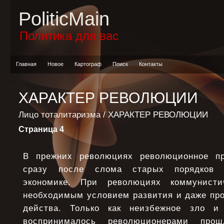
PoliticMain
Политика для вас
Главная
Новое
Картограф
Поиск
Контакты
ХАРАКТЕР РЕВОЛЮЦИИ
Лицо тоталитаризма
/ ХАРАКТЕР РЕВОЛЮЦИИ
Страница 4
В прежних революциях революционное п
сразу после слома старых порядков 
экономике. При революциях коммунисти
необходимым условием развития и даже про
действа. Только как неизбежное зло и
воспринималось революционерами про