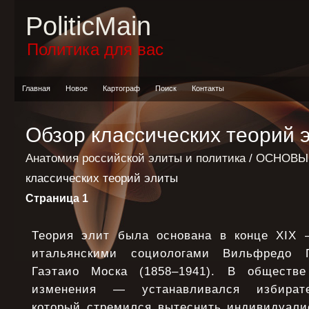
PoliticMain
Политика для вас
Главная
Новое
Картограф
Поиск
Контакты
Обзор классических теорий 
Анатомия российской элиты и политика
/
ОСНОВЫ
классических теорий элиты
Страница 1
Теория элит была основана в конце XIX 
итальянскими социологами Вильфредо П
Гаэтаио Моска (1858–1941). В обществ
изменения — устанавливался избирате
который стремился вытеснить индивидуали