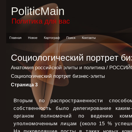
PoliticMain
Политика для вас
Главная
Новое
Картограф
Поиск
Контакты
Социологический портрет би
Анатомия российской элиты и политика
/
РОССИЙС
Социологический портрет бизнес-элиты
Страница 3
Вторым по распространенности способ
собственность было делегирование каким
органом полномочий по ведению комм
уполномоченным лицам (около 15 % успешн
На руководящие посты в таких новых ком