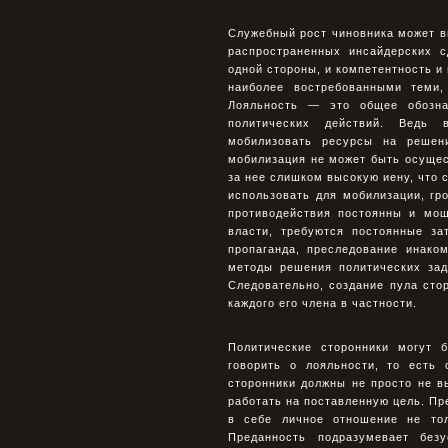
Служебный рост чиновника может вы
распространенных инсайдерских с
одной стороны, и компетентность и 
наиболее востребованными теми,
Лояльность — это общее обозна
политических действий. Ведь 
мобилизовать ресурсы на решени
мобилизация не может быть осущест
за нее слишком высокую иену, что 
использовать для мобилизации, г
противодействия постоянны и мощ
власти, требуются постоянные за
пропаганда, преследование инако
методы решения политических зад
Следовательно, создание пула сто
каждого его члена в частности.
Политические сторонники могут 
говорить о лояльности, то есть 
сторонники должны не просто не в
работать на поставленную цель. Пр
в себе личное отношение не тол
Преданность подразумевает без