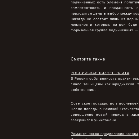
подчиненных есть элемент политиче
компетентность и преданность 
приходится делать выбор между ко
никогда не состоит лишь из верны
лояльности которых патрон буде
формальная группа подчиненных — 
Смотрите также
РОССИЙСКАЯ БИЗНЕС-ЭЛИТА
В России собственность практическ
слабо защищены как юридически, т
собственник ...
Советское государство в послевоенн
После победы в Великой Отечестве
совершенно новый период в жиз
завершился уничтожени ...
Романтическое предисловие автора