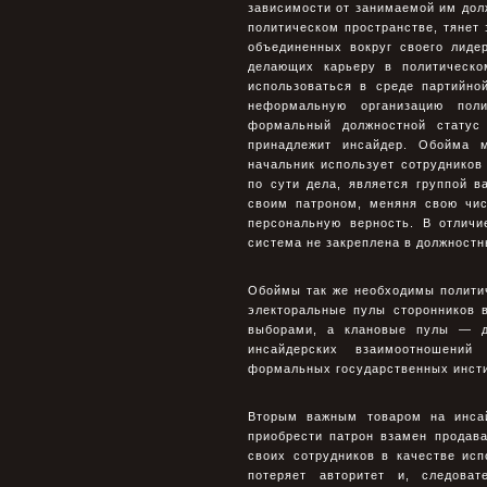
зависимости от занимаемой им дол
политическом пространстве, тянет 
объединенных вокруг своего лиде
делающих карьеру в политическо
использоваться в среде партийно
неформальную организацию поли
формальный должностной статус 
принадлежит инсайдер. Обойма м
начальник использует сотрудников 
по сути дела, является группой 
своим патроном, меняня свою чис
персональную верность. В отличи
система не закреплена в должностн
Обоймы так же необходимы политич
электоральные пулы сторонников в
выборами, а клановые пулы — дл
инсайдерских взаимоотношений
формальных государственных инстит
Вторым важным товаром на инсай
приобрести патрон взамен продав
своих сотрудников в качестве ис
потеряет авторитет и, следоват