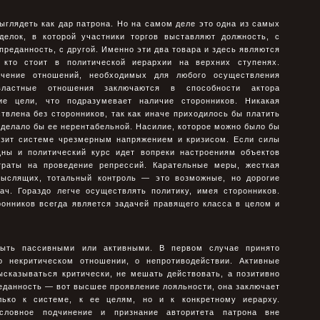
глядеть как дар патрона. Но на самом деле это одна из самых
делок, в которой участники торгов выставляют должность, с
преданность, с другой. Именно эти два товара и здесь являются
 кто стоит в политической иерархии на верхних ступенях.
чение отношений, необходимых для любого осуществления
властные отношения заключаются в способности актора
е цели, что подразумевает наличие сторонников. Никакая
влена без сторонников, так как иначе приходилось бы платить
сделало бы ее нерентабельной. Насилие, которое можно было бы
розит системе чрезмерным напряжением и кризисом. Если силы
ны и политический курс идет вопреки настроениям объектов
траты на проведение репрессий. Карательные меры, жесткая
мыслящих, тотальный контроль — это возможные, но дорогие
ач. Гораздо легче осуществлять политику, имея сторонников.
ронников всегда является задачей правящего класса в целом и
быть пассивными или активными. В первом случае принято
о некритическом отношении, о непротиводействии. Активные
ысказываться критически, не мешать действовать, а позитивно
еданность — вот высшее проявление лояльности, она заключает
ько к системе, к ее целям, но и к конкретному иерарху.
условное подчинение и признание авторитета патрона вне