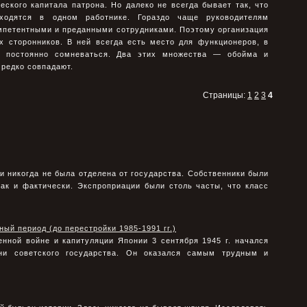
ского капитала патрона. Но далеко не всегда бывает так, что
сходятся в одном работнике. Гораздо чаще руководителям
мпетентными и преданными сотрудниками. Поэтому организация
х сторонников. В ней всегда есть место для функционеров, в
т постоянно сомневаться. Два этих множества — обойма и
редко совпадают.
Страницы:
1
2
3
4
и никогда не была отделена от государства. Собственники были
ак и фактически. Экспроприации были столь часты, что класс
ый период (до перестройки 1985-1991 гг.)
нной войне и капитуляции Японии 3 сентября 1945 г. начался
ни советского государства. Он оказался самым трудным и