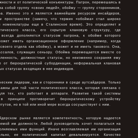
жности и от политической конъюнктуры. Патрон, перемешаясь в
за собой группу «своих людей», обойму — группу сторонников,
ра. Именно это и является важнейшим ресурсом инсайдеров,
м пространстве (замечу, что термин «обойма» стал широко
й номенклатуры еще в Сталинское время). Это определяет и
тического класса, его скрытую клановую структуру, где
всегда дополняется статусом патрона, к обойме которого
ожет иметь организационное оформление (например, когда
своего отдела как обойму), а может и не иметь такового. Она,
вассалов, служащих сеньору. Обойма перемещается вместе со
ленность, должностные статусы, но неизменно сохраняя ему
е от бюрократической субординации, неформальная клановая
ых статусах входящих в нее индивидов.
еским лидерам, как и сторонники в среде аутсайдеров. Только
ажны для той части политического класса, которая связана с
я тех, кто работает в аппарате. Развитие такой системы
 в принципе противоречит бюрократическому устройству
утов, но в той или иной мере всегда сосуществует с ним.
дерском рынке является компетентность, которую надеется
аемой им должности. Любой руководитель хочет полагаться на
полняемых ими функций. Иначе возглавляемая им организация
ельно, ее политический капитал девальвируется. Качество