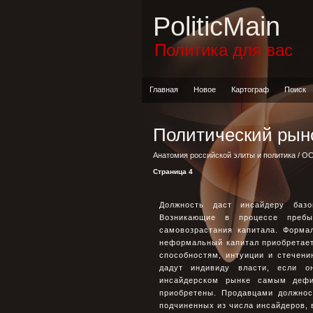
PoliticMain
Политика для вас
Главная
Новое
Картограф
Поиск
Политический рыно
Анатомия российской элиты и политика
/
ОС
Страница 4
Должность даст инсайдеру базо
Возникающие в процессе пребы
самовозрастания капитала. Форма
неформальный капитал приобретает
способностям, интуиции и стечен
дадут индивиду власти, если о
инсайдерском рынке самым дефи
приобретены. Продавцами должнос
подчиненных из числа инсайдеров, 