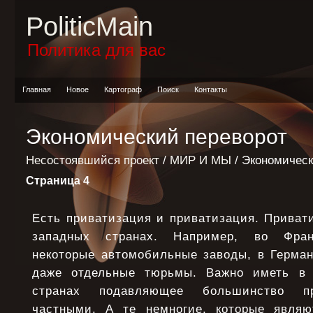
PoliticMain
Политика для вас
Главная
Новое
Картограф
Поиск
Контакты
Экономический переворот
Несостоявшийся проект
/
МИР И МЫ
/ Экономическ
Страница 4
Есть приватизация и приватизация. Приват
западных странах. Например, во Фран
некоторые автомобильные заводы, в Герман
даже отдельные тюрьмы. Важно иметь в 
странах подавляющее большинство пр
частными. А те немногие, которые являю