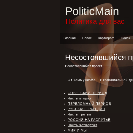
PoliticMain
Политика для вас
Главная
Новое
Картограф
Поиск
Несостоявшийся п
Несостоявшийся проект
От коммунизма – к колониальной де
СОВЕТСКИЙ ПЕРИОД
Часть вторая
ПЕРЕЛОМНЫЙ ПЕРИОД
РУССКАЯ ТРАГЕДИЯ
Часть третья
РОССИЯ НА РАСПУТЬЕ
Часть четвертая
МИР И МЫ