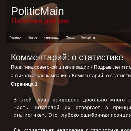
PoliticMain
Политика для вас
Главная
Новое
Картограф
Поиск
Контакты
Комментарий: о статистике
Политика советской цивилизации
/
Подрыв легитим
антиколхозная кампания
/ Комментарий: о статисти
Страница 1
В этой главе приведено довольно много с
Часть читателей их отвергает в принц
статистике». Это глубоко ошибочная позиция
Да, существует недоверие к статистике воо