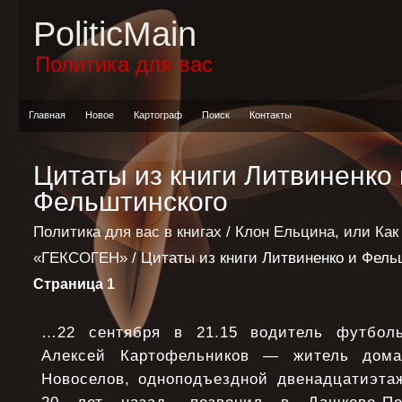
PoliticMain
Политика для вас
Главная
Новое
Картограф
Поиск
Контакты
Цитаты из книги Литвиненко 
Фельштинского
Политика для вас в книгах
/
Клон Ельцина, или Как
«ГЕКСОГЕН»
/ Цитаты из книги Литвиненко и Фель
Страница 1
…22 сентября в 21.15 водитель футболь
Алексей Картофельников — житель до
Новоселов, одноподъездной двенадцатиэтаж