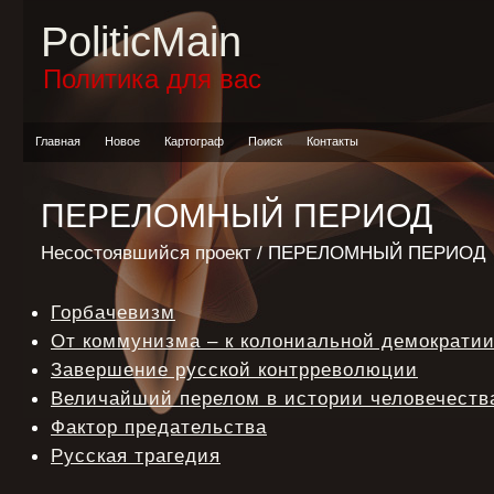
PoliticMain
Политика для вас
Главная
Новое
Картограф
Поиск
Контакты
ПЕРЕЛОМНЫЙ ПЕРИОД
Несостоявшийся проект
/ ПЕРЕЛОМНЫЙ ПЕРИОД
Горбачевизм
От коммунизма – к колониальной демократи
Завершение русской контрреволюции
Величайший перелом в истории человечеств
Фактор предательства
Русская трагедия