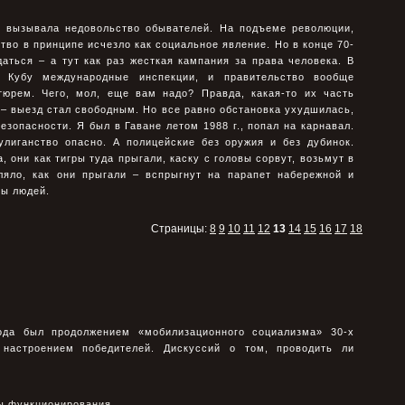
аз вызывала недовольство обывателей. На подъеме революции,
тво в принципе исчезло как социальное явление. Но в конце 70-
ждаться – а тут как раз жесткая кампания за права человека. В
а Кубу международные инспекции, и правительство вообще
тюрем. Чего, мол, еще вам надо? Правда, какая-то их часть
– выезд стал свободным. Но все равно обстановка ухудшилась,
езопасности. Я был в Гаване летом 1988 г., попал на карнавал.
улиганство опасно. А полицейские без оружия и без дубинок.
а, они как тигры туда прыгали, каску с головы сорвут, возьмут в
вляло, как они прыгали – вспрыгнут на парапет набережной и
вы людей.
Страницы:
8
9
10
11
12
13
14
15
16
17
18
ода был продолжением «мобилизационного социализма» 30-х
 настроением победителей. Дискуссий о том, проводить ли
ды функционирования