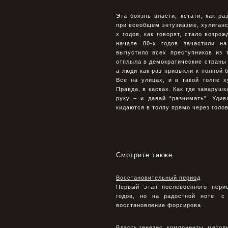
Эта боязнь власти, кстати, как р
при всеобщем энтузиазме, хулиганс
х годов, как говорят, стало возро
начале 80-х годов зачастили н
выпустило всех преступников из 
отплыла в демократические страны 
а люди как раз привыкли к полной б
Все на улицах, и в такой толпе х
Правда, в касках. Как где заварушк
руку – и давай “разнимать”. Уди
кидаются в толпу прямо через голо
Смотрите также
Восстановительный период
Первый этап послевоенного пери
годов, но на радостной ноте, с
восстановление форсирова ...
Власть генезис, компоненты, мето