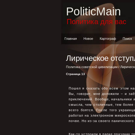
PoliticMain
Политика для вас
Главная
Новое
Картограф
Поиск
Лирическое отсту
Политика советской цивилизации
/
Лирическ
Страница 13
Пошел я сказать обо всем этом на
Вы, говорит, мне доложили – и заб
приключений. Вообще, начальники и
смысла, чем столичные, тем более 
всего боятся. После того украин
работал на электронном микроскоп
почве. Но из-за своего паническог
Как-то устроили в парке праздник т