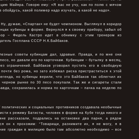
кцию Майяра. Говорю ему: «Я вас не учу, как по полю с мячом
в обойдусь, какой полимер надо изучать, а какой не надо».
 Ну, думаю, «Спартак» не будет чемпионом. Выглянул в коридор
онцах кубинцы в форме. Вернулся я к своему прибору, забыл об
зор – Фидель Кастро идет в обнимку с этим тренером из
датель Госплана СССР Н.К.Байбаков.
олезные советы кубинцам дал, здравые. Правда, и по мне они
 песо, но давали его по карточкам. Кубинцам – бутылку в месяц,
без ограничений. Байбаков уговорил пустить его в свободную
 почти без рома, но зато избежал риска пристраститься к этой
егенда, но кубинцы верили, что это Байбаков так облегчил их
 черном рынке по 30 песо покупали. Так же и сигареты стали
равда, сохранилась и норма по карточкам – пачка на неделю по
” политических и социальных противников создавала необычные
сти к режиму Батисты, человек в форме на Кубе тогда никого и
 мне рассказали, подрались на остановке два парня, а рядом
ся он к прохожим: “Товарищи, разнимите их, я не могу, я в
ение граждан в милицию было там абсолютно необходимо – все