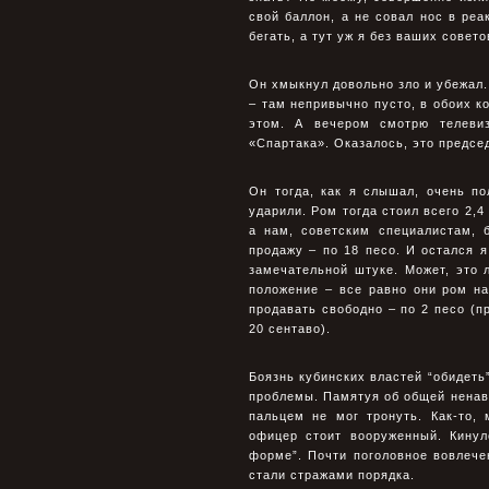
свой баллон, а не совал нос в реа
бегать, а тут уж я без ваших совето
Он хмыкнул довольно зло и убежал.
– там непривычно пусто, в обоих к
этом. А вечером смотрю телеви
«Спартака». Оказалось, это предсе
Он тогда, как я слышал, очень п
ударили. Ром тогда стоил всего 2,4
а нам, советским специалистам, 
продажу – по 18 песо. И остался я
замечательной штуке. Может, это л
положение – все равно они ром на
продавать свободно – по 2 песо (п
20 сентаво).
Боязнь кубинских властей “обидеть
проблемы. Памятуя об общей ненави
пальцем не мог тронуть. Как-то,
офицер стоит вооруженный. Кинул
форме”. Почти поголовное вовлеч
стали стражами порядка.