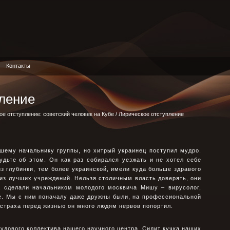
Контакты
пление
ое отступление: советский человек на Кубе
/ Лирическое отступление
шему начальнику группы, но хитрый украинец поступил мудро.
удьте об этом. Он как раз собирался уезжать и не хотел себе
з глубинки, тем более украинской, имели куда больше здравого
из лучших учреждений. Нельзя столичным власть доверять, они
ца сделали начальником молодого москвича Мишу – вирусолог,
е. Мы с ним поначалу даже дружны были, на профессиональной
о страха перед жизнью он много людям нервов попортил.
рудового коллектива нашего научного центра. Сидит кучка наших