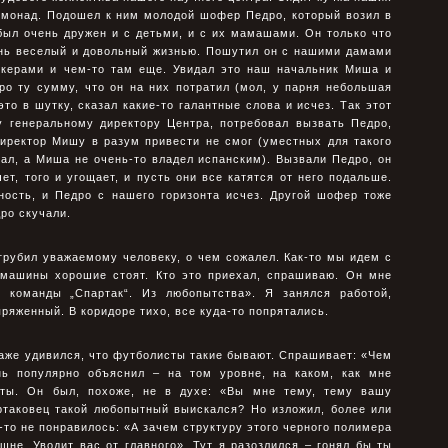
имонад. Подошел к ним молодой шофер Педро, который возил в
был очень дружен и с детьми, и с их мамашами. Он только что
ень веселый и довольный жизнью. Пошутил он с нашими дамами
икерами и чем-то там еще. Увидал это наш начальник Миша и
ро ту сумму, что он на них потратил (мол, у парня небольшая
 это в шутку, сказал какие-то галантные слова и исчез. Так этот
генеральному директору Центра, потребовал вызвать Педро,
Директор Мишу в разум привести не смог (уместных для такого
ал, а Миша не очень-то владел испанским). Вызвали Педро, он
ет, того и угощает, и пусть они все катятся от него подальше.
ность, и Педро с нашего горизонта исчез. Другой шофер тоже
ро скучали.
грубил уважаемому человеку, о чем сожалел. Как-то мы идем с
 машины хорошие стоят. Кто это приехал, спрашиваю. Он мне
й команды „Спартак“. Из любопытства». Я занялся работой,
ряженный. В коридоре тихо, все куда-то попрятались.
даже удивился, что футболисты такие бывают. Спрашивает: «Чем
нь популярно объяснил – на том уровне, на каком, как мне
сты. Он был, похоже, не в духе: «Вы мне тему, тему вашу
артаковец такой любопытный выискался? Но изложил, более или
-то не понравилось: «А зачем структуру этого черного полимера
не. Уводит вас от главного». Тут я разозлился – гонял бы ты