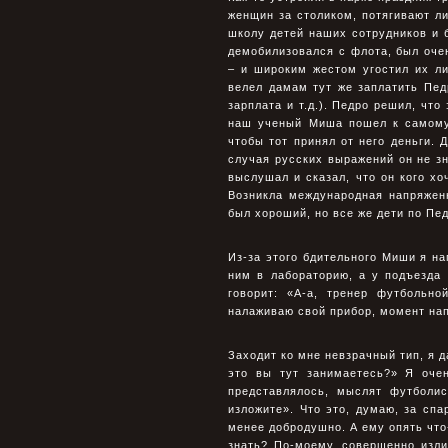
женщин за столиком, потягивают л
школу детей наших сотрудников и 
демобилизовался с флота, был оч
– и широким жестом угостил их л
велел дамам тут же заплатить Пед
зарплата и т.д.). Педро решил, что
наш ученый Миша пошел к самому 
чтобы тот принял от него деньги. 
случая русских выражений он не зн
выслушал и сказал, что он кого хоч
Возникла международная напряжен
был хороший, но все же дети по Пед
Из-за этого бдительного Миши я на
ним в лабораторию, а у подъезда
говорит: «А-а, тренер футбольно
налаживаю свой прибор, момент нап
Заходит ко мне невзрачный тип, я 
это вы тут занимаетесь?» Я оче
представлялось, мыслят футболи
изложите». Что это, думаю, за сп
менее добродушно. А ему опять что
знать? По-моему, совершенно излиш