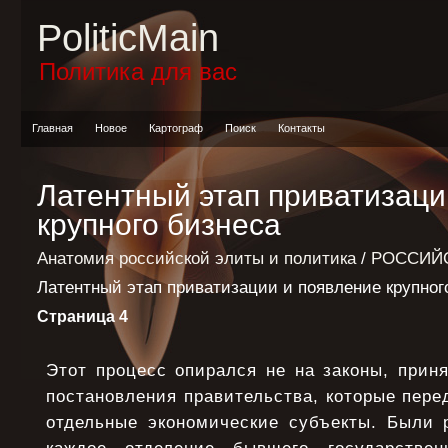
PoliticMain
Политика для вас
Главная
Новое
Картограф
Поиск
Контакты
Латентный этап приватизаци
крупного бизнеса
Анатомия российской элиты и политика
/
РОССИЙС
Латентный этап приватизации и появление крупног
Страница 4
Этот процесс опирался не на законы, прин
постановления правительства, которые пере
отдельные экономические субъекты. Были 