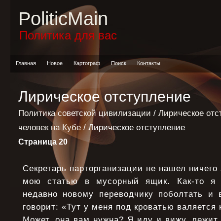
PoliticMain
Политика для вас
Главная
Новое
Картограф
Поиск
Контакты
Лирическое отступление
Политика советской цивилизации
/
Лирическое отс
человек на Кубе
/ Лирическое отступление
Страница 20
Секретарь парторганизации не нашел ничего 
мою статью в мусорный ящик. Как-то я
недавно новому переводчику поболтать и 
говорит: «Тут у меня под кроватью валяется 
Может, она вам нужна? Я иду и вижу, лежит