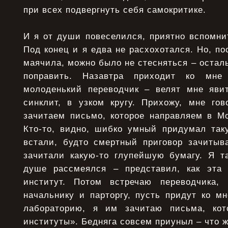
при всех подвергнуть себя самокритике.
И я от души повеселился, приятно вспомни
Под конец и я едва не расхохотался. Но, по
маячила, можно было не стесняться – осталь
поправить. Назавтра приходит ко мн
молоденький переводчик – велят мне явит
синклит, в узком кругу. Прихожу, мне го
зачитаем письмо, которое направляем в Мо
Кто-то, видно, шибко умный придумал так
встали, будто смертный приговор зачитыва
зачитали какую-то глупейшую бумагу. Я т
душе рассмеялся – представил, как эта
институт. Потом встречаю переводчика, 
начальнику и парторгу, пусть придут ко м
лабораторию, я им зачитаю письма, ко
институты». Бедняга совсем приуныл – что ж