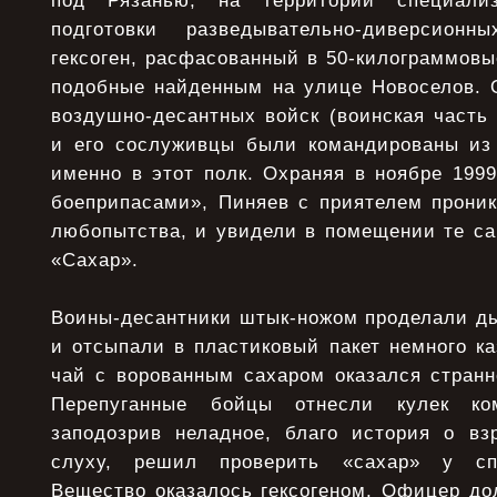
под Рязанью, на территории специали
подготовки разведывательно-диверсион
гексоген, расфасованный в 50-килограммовы
подобные найденным на улице Новоселов. О
воздушно-десантных войск (воинская часть
и его сослуживцы были командированы из
именно в этот полк. Охраняя в ноябре 1999
боеприпасами», Пиняев с приятелем проник
любопытства, и увидели в помещении те с
«Сахар».
Воины-десантники штык-ножом проделали ды
и отсыпали в пластиковый пакет немного ка
чай с ворованным сахаром оказался странн
Перепуганные бойцы отнесли кулек ком
заподозрив неладное, благо история о в
слуху, решил проверить «сахар» у спе
Вещество оказалось гексогеном. Офицер до