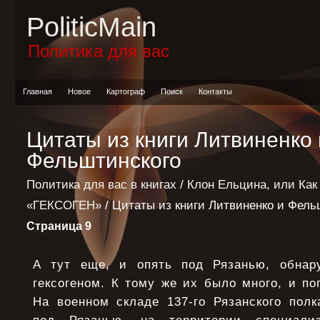
PoliticMain
Политика для вас
Главная
Новое
Картограф
Поиск
Контакты
Цитаты из книги Литвиненко 
Фельштинского
Политика для вас в книгах
/
Клон Ельцина, или Как
«ГЕКСОГЕН»
/ Цитаты из книги Литвиненко и Фель
Страница 9
А тут еще, и опять под Рязанью, обна
гексогеном. К тому же их было много, и п
На военном складе 137-го Рязанского полк