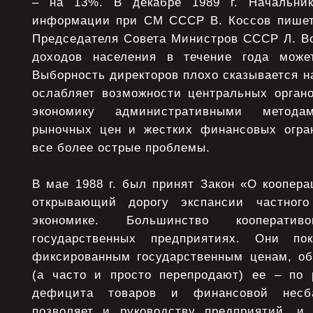
– на 13%. В декабре 1989 г. Начальник
информации при СМ СССР В. Коссов пишет
Председателя Совета Министров СССР Л. Во
доходов населения в течение года може
Выборность директоров плохо сказывается н
ослабляет возможности центральных органо
экономику административными метода
рыночных цен и жестких финансовых огра
все более острые проблемы.
В мае 1988 г. был принят Закон «О коопер
открывающий дорогу экспансии частного
экономике. Большинство кооперати
государственных предприятиях. Они по
фиксированным государственным ценам, о
(а часто и просто перепродают) ее – по
дефицита товаров и финансовой несба
позволяет и руководству предприятий, и 