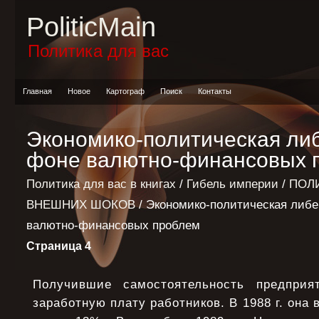
PoliticMain
Политика для вас
Главная
Новое
Картограф
Поиск
Контакты
Экономико-политическая ли
фоне валютно-финансовых 
Политика для вас в книгах
/
Гибель империи
/
ПОЛ
ВНЕШНИХ ШОКОВ
/ Экономико-политическая либ
валютно-финансовых проблем
Страница 4
Получившие самостоятельность предпри
заработную плату работников. В 1988 г. она в