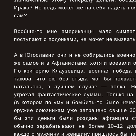
Ирака? Но ведь может же на себя надеть по
сам?
Вообще-то мне американцы мало симпат
поступают с подонками, не может не вызват
А в Югославии они и не собирались военно
же самое и в Афганистане, хотя и воевали 
По критерию Клаузевица, военная победа 
такова, что ею без стыда мог бы похваст
батальона, в лучшем случае — полка. Но
угрохал фантастические суммы. Только на
(в котором по уму и бомбить-то было нечего
оружие союзникам уже затрачено свыше 30
бы эти деньги были розданы афганцам ст
обычно зарабатывают не более 10–12 дол
каждого мужчину и женщину пришлось бы по