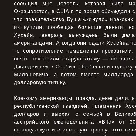
сообщил мне новость, которая была ма
Оказывается, в США в то время обсуждали с
что правительство Буша «кинуло» иракских
их купили, пообещав большие деньги, но
Хусейн, генералы вынуждены были дела
американцами. А когда они сдали Хусейна п
то сопротивление немедленно прекратили
опять повторили старую хохму — не запла
Джинджичем в Сербии. Пообещали подонку 
Милошевича, а потом вместо миллиарда 
долларовую титьку.
Кое-кому американцы, правда, денег дали, 
республиканской гвардией, племянник Ху
долларов и выехал с семьей в Великоб
австрийского еженедельника «Bild» от 3
французскую и египетскую прессу, этот ге