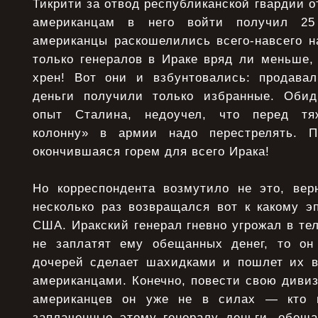
Тикрити за отвод республиканской гвардии о
американцам в него войти получил 25
американцы раскошелились всего-навсего н
только генералов в Ираке вряд ли меньше
хрен! Вот они и взбунтовались: продава
деньги получили только избранные. Обид
опыт Сталина, недоучел, что перед тя
колонну» в армии надо перестрелять. Пр
окончившаяся горем для всего Ирака!
Но корреспондента возмутило не это, верн
несколько раз возвращался вот к какому э
США. Иракский генерал гневно угрожал в те
не заплатят ему обещанных денег, то он
дочерей сделает шахидками и пошлет их в
американцами. Конечно, повести свою диви
американцев он уже не в силах — кто 
заплаченные этому генералу деньги, обеща