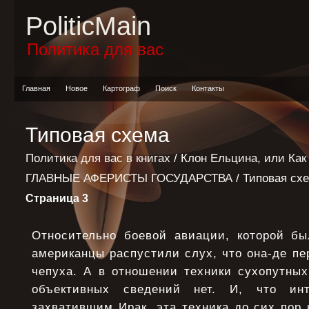
PoliticMain
Политика для вас
Главная
Новое
Картограф
Поиск
Контакты
Типовая схема
Политика для вас в книгах
/
Клон Ельцина, или Как
ГЛАВНЫЕ АФЕРИСТЫ ГОСУДАРСТВА
/ Типовая сх
Страница 3
Относительно боевой авиации, которой б
американцы распустили слух, что она-де пер
чепуха. А в отношении техники сухопутных
объективных сведений нет. И, что инт
захватившим Ирак, эта техника до сих пор 