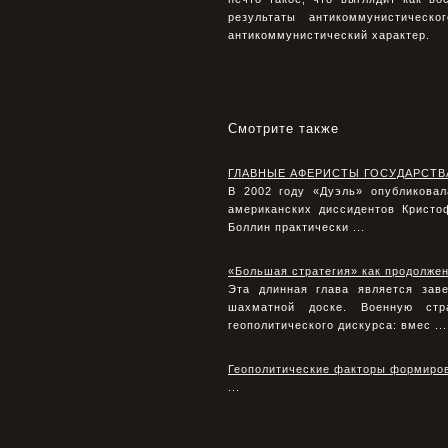
результаты антикоммунистическ
антикоммунистический характер.
Смотрите также
ГЛАВНЫЕ АФЕРИСТЫ ГОСУДАРСТВ
В 2002 году «Дуэль» опубликовал
американских диссидентов Кристо
Боллин практически ...
«Большая стратегия» как продолже
Эта длинная глава является зав
шахматной доске. Военную стр
геополитического дискурса: вмес ...
Геополитические факторы формиров
...