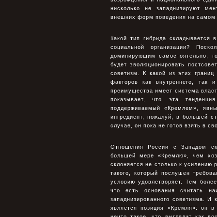
нисколько не западнизируют мен
внешних форм поведения на самом
Какой тип гибрида складывается 
социальной организации? Поско
доминирующим самостоятельно, то
будет эволюционировать постсове
советизм. К какой из этих границ
факторов как внутреннего, так 
преимущества имеет система власти
показывает, что эта тенденция
поддерживаемый «Кремлем», явн
ингредиент, пожалуй, в большей с
случае, он пока не готов взять в с
Отношения России с Западом ск
большей мере «Кремлю», чем хоз
склоняется не столько к усилению 
такого, который послушен требов
условию удовлетворяет. Тем боле
что есть основания считать на
западнизированного советизма. И 
является позиция «Кремля»: он в
нечто такое, что выглядит как во