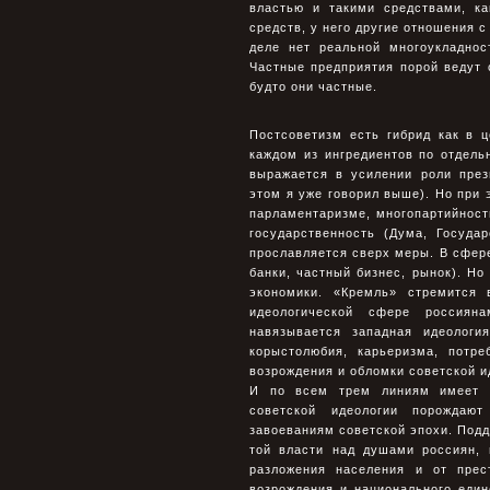
властью и такими средствами, к
средств, у него другие отношения с
деле нет реальной многоукладнос
Частные предприятия порой ведут с
будто они частные.
Постсоветизм есть гибрид как в ц
каждом из ингредиентов по отдель
выражается в усилении роли през
этом я уже говорил выше). Но при 
парламентаризме, многопартийности
государственность (Дума, Госуда
прославляется сверх меры. В сфере
банки, частный бизнес, рынок). Н
экономики. «Кремль» стремится 
идеологической сфере россиян
навязывается западная идеологи
корыстолюбия, карьеризма, потре
возрождения и обломки советской ид
И по всем трем линиям имеет м
советской идеологии порождаю
завоеваниям советской эпохи. Под
той власти над душами россиян, 
разложения населения и от прес
возрождения и национального еди