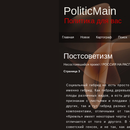
PoliticMain
Политика для вас
Главная
Новое
Картограф
Поиск
Постсоветизм
Несостоявшийся проект
/
РОССИЯ НА РАС
Страница 3
Социальный гибрид не есть прост
именно гибрид. Как гибрид деревье
плоды различных видов, а есть дер
признакам с листьями и плодами 
других, так и тут гибрид разных 
компонентами, отличными от так
«Кремль» имеет некоторые черты с
отличается от того и другого. В
советский генсек, и не так, как 