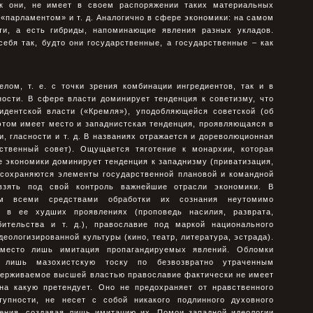
ак они, не имеет в своем распоряжении таких материальных
 «парламентом» и т. д. Аналогично в сфере экономики: на самом
ти, а есть гибриды, напоминающие явления разных укладов.
ебя так, будто они государственные, а государственные – как
елом, т. е. с точки зрения комбинации ингредиентов, так и в
ности. В сфере власти доминирует тенденция к советизму, что
идентской власти («Кремля»), уподобляющейся советской (об
этом имеет место и западнистская тенденция, проявляющаяся в
, гласности и т. д. В названиях отражается и дореволюционная
рственный совет). Ощущается тяготение к монархии, которая
 экономики доминирует тенденция к западнизму (приватизация,
о сохраняются элементы государственной плановой и командной
взять под свой контроль важнейшие отрасли экономики. В
ам всеми средствами обработки их сознания неутомимо
я в ее худших проявлениях (проповедь насилия, разврата,
бительства и т. д.), православие под маркой национального
еологизированной культуры (кино, театр, литература, эстрада).
есто лишь имитация пропагандируемых явлений. Обломки
т лишь мазохистскую тоску по безвозвратно утраченным
держиваемое высшей властью православие фактически не имеет
на какую претендует. Оно не предохраняет от нравственного
тупности, не несет с собой никакого подлинного духовного
нения, создавая лишь имитацию их. Помои западной идеологии