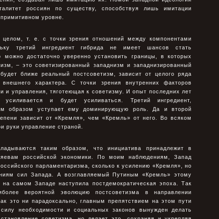
талитет россиян по существу, способствуя лишь имитации
 примитивном уровне.
в целом, т. е. с точки зрения отношений между компонентами
льку третий ингредиент гибрида не имеет шансов стать
 можно достаточно уверенно установить границы, в которых
тизм, – это советизированный западнизм и западнизированный
 будет ближе реальный постсоветизм, зависит от целого ряда
и внешнего характера. С точки зрения внутренних факторов
 и управления, тяготеющая к советизму. И опыт последних лет
 усиливается и будет усиливаться. Третий ингредиент,
ым образом уступает ему доминирующую роль. Да и второй
тепени зависит от «Кремля», чем «Кремль» от него. Во всяком
вои руки управление страной.
ладываются таким образом, что инициатива принадлежит в
яевам российской экономики. По моим наблюдениям, Запад
российского парламентаризма, сколько к усилению «Кремля», но
аниям сил Запада. А возглавляемый Путиным «Кремль» этому
е на самом Западе наступила постдемократическая эпоха. Так
иболее вероятной эволюцию постсоветизма в направлении
как это ни парадоксально, главным препятствием на этом пути
 силу необходимости и социальных законов вынужден делать
сстановление советизма, но делает это, сохраняя и укрепляя