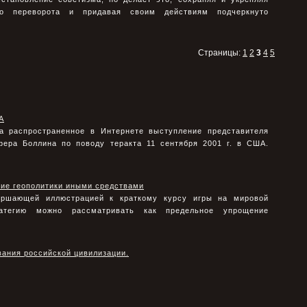
ого переворота и придавая своим действиям подчеркнуто
Страницы:
1
2
3
4
5
А
а распространенное в Интернете выступление представителя
фера Боллина по поводу теракта 11 сентября 2001 г. в США.
ние геополитики иными средствами
ершающей иллюстрацией к краткому курсу игры на мировой
атегию можно рассматривать как предельное упрощение
ания российской цивилизации.