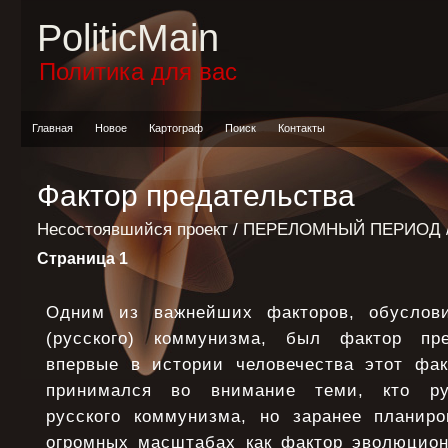
PoliticMain
Политика для вас
Главная
Новое
Картограф
Поиск
Контакты
Фактор предательства
Несостоявшийся проект
/
ПЕРЕЛОМНЫЙ ПЕРИОД
Страница 1
Одним из важнейших факторов, обуслови
(русского) коммунизма, был фактор пре
впервые в истории человечества этот фак
принимался во внимание теми, кто ру
русского коммунизма, но заранее планир
огромных масштабах как фактор эволюционн