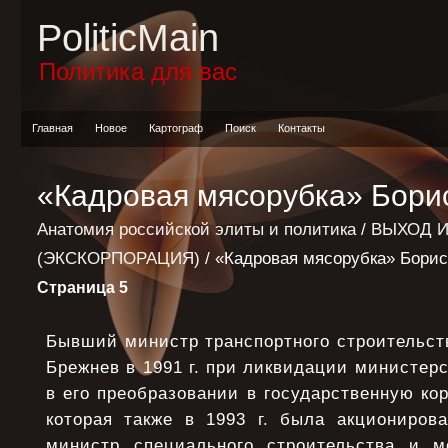
PoliticMain
Политика для вас
Главная
Новое
Картограф
Поиск
Контакты
«Кадровая мясорубка» Бори
Анатомия российской элиты и политика
/
ВЫХОД И
(ЭКСКОРПОРАЦИЯ)
/ «Кадровая мясорубка» Бори
Страница 5
Бывший министр транспортного строительст
Брежнев в 1991 г. при ликвидации министерс
в его преобразовании в государственную ко
которая также в 1993 г. была акциониров
министр специального строительства и 