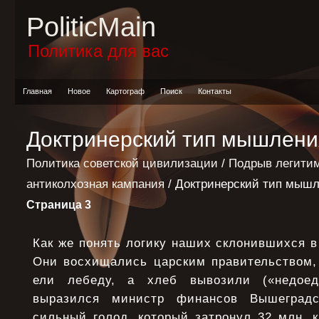
PoliticMain
Политика для вас
Главная
Новое
Картограф
Поиск
Контакты
Доктринерский тип мышлени
Политика советской цивилизации
/
Подрыв легитим
антиколхозная кампания
/ Доктринерский тип мыш
Страница 3
Как же понять логику наших склонившихся 
Они восхищались царским правительством, 
ели лебеду, а хлеб вывозили («недоед
выразился министр финансов Вышеградс
сильный голод, который затронул 32 млн. к