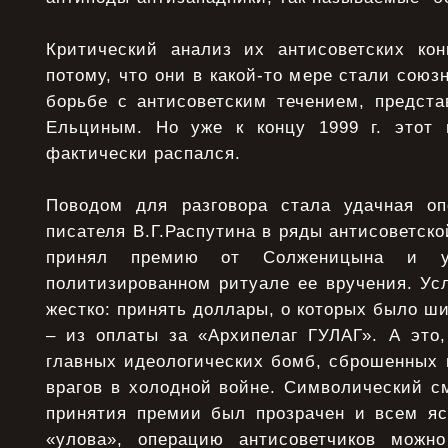
Критический анализ их антисоветских ко
потому, что они в какой-то мере стали сою
борьбе с антисоветским течением, предст
Ельциным. Но уже к концу 1999 г. этот 
фактически распался.
Поводом для разговора стала удачная оп
писателя В.Г.Распутина в ряды антисоветско
принял премию от Солженицына и у
политизированном ритуале ее вручения. Ус
жестко: принять доллары, о которых было ши
– из оплаты за «Архипелаг ГУЛАГ». А это,
главных идеологических бомб, сброшенных 
врагов в холодной войне. Символический с
принятия премии был прозрачен и всем яс
«улова», операцию антисоветчиков можно