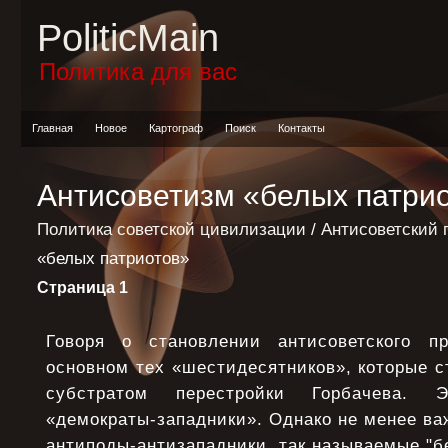
PoliticMain
Политика для вас
Главная
Новое
Картограф
Поиск
Контакты
Антисоветизм «белых патри
Политика советской цивилизации
/
Антисоветский 
«белых патриотов»
Страница 1
Говоря о становлении антисоветского п
основном тех «шестидесятников», которые 
субстратом перестройки Горбачева. 
«демократы-западники». Однако не менее ва
антиподы-антизападники, так называемые "б