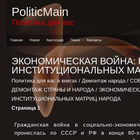
PoliticMain
Политика для вас
Главная
Новое
Картограф
Поиск
Контакты
ЭКОНОМИЧЕСКАЯ ВОЙНА:
ИНСТИТУЦИОНАЛЬНЫХ МА
Политика для вас в книгах
/
Демонтаж народа
/
СО
ДЕМОНТАЖ СТРАНЫ И НАРОДА
/ ЭКОНОМИЧЕСК
ИНСТИТУЦИОНАЛЬНЫХ МАТРИЦ НАРОДА
Страница 1
Гражданская война в социально-экономич
пронеслась по СССР и РФ в конце 80-х