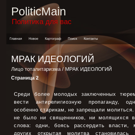
PoliticMain
Политика для вас
Главная
Новое
Картограф
Поиск
Контакты
МРАК ИДЕОЛОГИЙ
Лицо тоталитаризма
/ МРАК ИДЕОЛОГИЙ
Страница 2
Среди более молодых заключенных тюре
вести антирелигиозную пропаганду, од
особенно старикам, не запрещали молиться.
не было ни священников, ни молящихся в
слова: одни, боясь рассердить власти, 
других открытая молитва становилась 