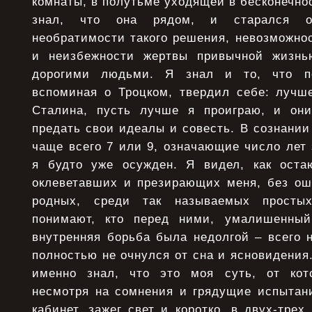
комнаты, в полутьме уходящей в бесконечно
знал, что она рядом, и старался от
необратимости такого решения, невозможно
и неизбежности жертвы привычной жизнь
дорогими людьми. Я знал и то, что по
вспоминая о Троцком, твердил себе: лучше
Сталина, пусть лучше я проиграю, и они
предать свои идеалы и совесть. В сознани
чаще всего 7 или 9, означающие число лет 
я будто уже осужден. Я видел, как оста
оклеветавших и презирающих меня, без о
родных, среди так называемых просты
понимают, кто перед ними, умалишенны
внутренняя борьба была недолгой – всего н
полностью не очнулся от сна и ясновидения.
именно знал, что это моя суть, от кото
несмотря на сомнения и грядущие испытани
кабинет, зажег свет и коротко, в двух-трех