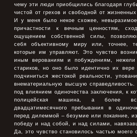
чему эти люди приобщились благодаря глуб
чистой от грехов и свободной от жизненны
И у меня было некое схожее, невыразимое
причастности к вечным ценностям, схо
ощущением собственной силы, позволяю
себя объективному миру или, точнее, 
которые им управляют. Это чувство возни
иным верованиям и побуждениям, нежели
стариков, но оно было идентично их вере
подчиниться жестокой реальности, упова
внематериальную высшую справедливость. 
под влиянием одиночества заключения, к к
полицейская машина, а более вс
двадцатимесячного пребывания в одиночк
перед дилеммой – безумие или покаяние, и
победу и над собой, и над силами, навяза
Да, это чувство становилось частью моего 