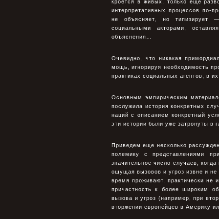
кроется в живых, только еще раз
интерпретативных процессов по-п
не объясняет, но типизирует —
социальными акторами, оставл
объяснения…
Очевидно, что никакая примордиа
мощь, игнорируя необходимость пр
практиках социальных агентов, в их
Основным эмпирическим материало
послужила история конкретных случ
наций с описанием конкретный ус
эти истории были уже затронуты в гл
Приведем еще несколько рассужден
полемику с представлениями пр
значительное число случаев, когда
ощущая вызовов и угроз извне и не
время проживают, практически не 
причастность к более широким об
вызова и угроз (например, при вто
вторжении европейцев в Америку ил