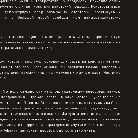
ворачивающихся, интерпретативных процессах. Изучение самих
режнему отличает конструктивистский подход… Конструктивизм
 демонстрируя веер возможных стратегий, практикуемых
яя их с большей мерой свободы, чем примордиалистские
листская концепция не может рассчитывать на эвристическую
ослеживать, каким же образом «изначальное» обнаруживается в
 стратегиях поведения» [34].
м, который послужил основой для развития конструктивизма,
аев этногенеза — возникновения и развития племен, народов и
ловий, действующих лиц и применяемых ими методов. Частично
. 5.
ий этнологов-конструктивистов, содержащих непосредственную
имордиализма. Прежде всего, многие авторы указывают на
 местные сообщества (в разное время и в разных культурах), не
 имея необходимости сплотиться для защиты от «чужих», долгое
имея этнического самосознания. Им достаточно сознавать свою
щностям (социальным, культурным, религиозным). Появление
ржении на их территорию враждебных «чужих», как это было при
и Африку) запускает процесс быстрого этногенеза.