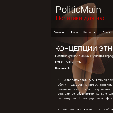
PoliticMain
Политика для вас
Главная
Новое
Картограф
Поиск
КОНЦЕПЦИИ ЭТН
Политика для вас в книгах
/
Демонтаж народ
КОНСТРУКТИВИЗМ
Страница 3
А.Г. Здравомыслов, А.А. Цуциев та
обоих подходов к представлению
обманывался — и в предсказаниях
солидарностей, и потом, когда ста
возрождению. Примордиализм эффек
Инновационный элемент, способн