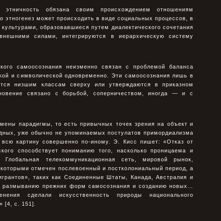
этничность обязана своим происхождением отношениям
то этногенез может происходить в виде социальных процессов, в
 культурами, образовавшиеся путем диалектического сочетания
внешними силами, интегрируются в иерархическую систему
ского самоосознания неизменно связан с проблемой баланса
кой и символической одновременно. Эти самоосознания лишь в
ются низшим классам сверху или утверждаются в приказном
кновение связано с борьбой, соперничеством, иногда — и с
смены парадигмы, то есть привычных точек зрения на объект и
ходных, уже обычно не упоминаемых постулатов примордиализма
 всю картину совершенно по-иному. Э. Кисс пишет: «Отказ от
ского способствует пониманию того, насколько проницаема и
. Глобальная телекоммуникационная сеть, мировой рынок,
которыми отмечен послевоенный и постколониальный период, а
грантов», таких как Соединенные Штаты, Канада, Австралия и
о размыванию прежних форм самосознания и созданию новых…
енения сделали искусственность природы национального
[4, с. 151].