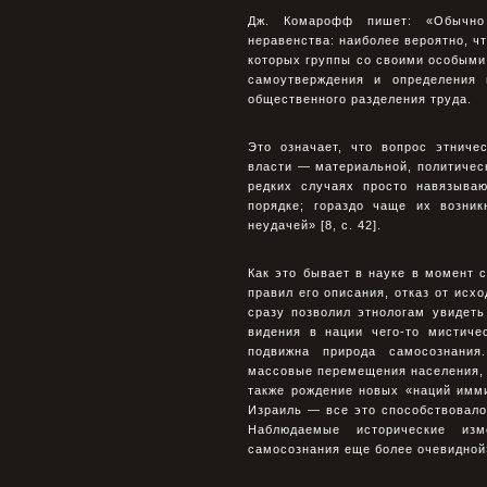
Дж. Комарофф пишет: «Обычно 
неравенства: наиболее вероятно, ч
которых группы со своими особыми
самоутверждения и определения 
общественного разделения труда.
Это означает, что вопрос этниче
власти — материальной, политичес
редких случаях просто навязыва
порядке; гораздо чаще их возни
неудачей» [8, с. 42].
Как это бывает в науке в момент 
правил его описания, отказ от ис
сразу позволил этнологам увидеть
видения в нации чего-то мистиче
подвижна природа самосознания
массовые перемещения населения, 
также рождение новых «наций имми
Израиль — все это способствовал
Наблюдаемые исторические изм
самосознания еще более очевидной» 