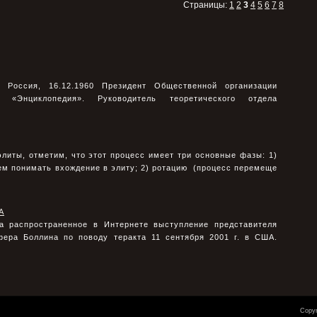
Страницы:
1
2
3
4
5
6
7
8
оссия, 16.12.1960 Президент Общественной организации
«Энциклопедия». Руководитель теоретического отдела
литы, отметим, что этот процесс имеет три основные фазы: 1)
ем понимать вхождение в элиту; 2) ротацию (процесс перемеще
А
а распространенное в Интернете выступление представителя
фера Боллина по поводу теракта 11 сентября 2001 г. в США.
Copyr