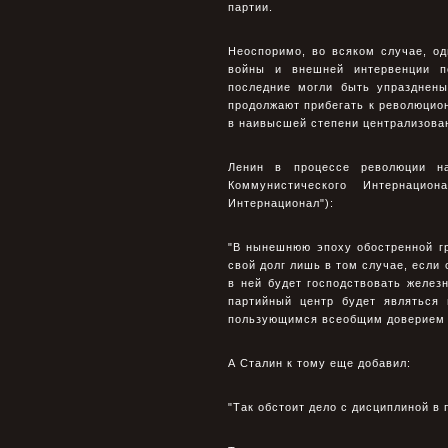
партии.
Неоспоримо, во всяком случае, о
войны и внешней интервенции п
последние могли быть упразднены
продолжают прибегать к революцион
в наивысшей степени централизова
Ленин в процессе революции на
Коммунистического Интернацио
Интернационал"):
"В нынешнюю эпоху обостренной г
свой долг лишь в том случае, если
в ней будет господствовать желез
партийный центр будет являться
пользующимся всеобщим доверием 
А Сталин к тому еще добавил:
"Так обстоит дело с дисциплиной в