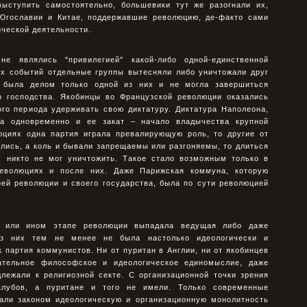
ыступить самостоятельно, большевики тут же разогнали их,
Югославии и Китае, поддержавшие революцию, де-факто сами
ической деятельности.
е являлись "привилегией" какой-либо одной-единственной
ых событий отдельные группы вытесняли либо уничтожали друг
 была делом только одной из них и не могла завершиться
о господства. Якобинцы во Французской революции оказались
го периода удерживать свою диктатуру. Диктатура Наполеона,
а одновременно и ее закат – начало владычества крупной
юциях одна партия играла превалирующую роль, то другие от
лись, а коль и бывали запрещаемы или разгоняемы, то длиться
их никто не мог уничтожить. Такое стало возможным только в
еволюциях и после них. Даже Парижская коммуна, которую
ей революции и своего государства, была по сути революцией
м или ином этапе революции выпадала ведущая либо даже
из них тем не менее не была настолько идеологически и
к партия коммунистов. Ни от пуритан в Англии, ни от якобинцев
ательное философское и идеологическое единомыслие, даже
лежали к религиозной секте. С организационной точки зрения
клубов, а пуритане и того не имели. Только современные
али законом идеологическую и организационную монолитность