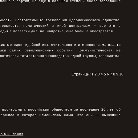
иплине в партии, но еще в большей степени после завоевания
ности, настоятельные требования идеологического единства,
ительность, политический и иной централизм – все это с
одит с повестки дня, но, напротив, еще больше обостряется.
ких методов, идейной исключительности и монополизма власти
мки самих революционных событий. Коммунистическая же
потически-тоталитарного господства одной группы, господства,
Страницы:
1
2
3
4
5
6
7
8
9
10
е произошли с российским обществом за последние 20 лет, об
овершила и которая изменилась сама. Кто они — нынешние
ого мышления