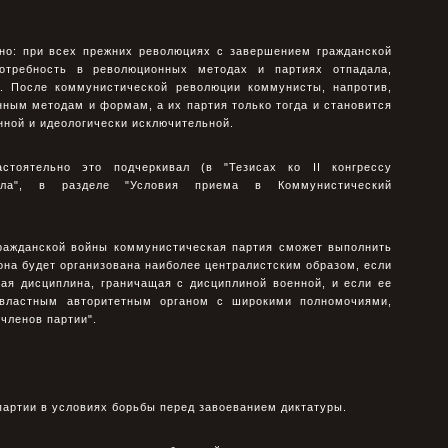
дно: при всех прежних революциях с завершением гражданской
отребность в революционных методах и партиях отпадала,
. После коммунистической революции коммунисты, напротив,
ным методам и формам, а их партия только тогда и становится
нной и идеологически исключительной.
стоятельно это подчеркивал (в "Тезисах ко II конгрессу
нала", в разделе "Условия приема в Коммунистический
ражданской войны коммунистическая партия сможет выполнить
 она будет организована наиболее централистcким образом, если
ная дисциплина, граничащая с дисциплиной военной, и если ее
 властным авторитетным органом с широкими полномочиями,
членов партии".
 партии в условиях борьбы перед завоеванием диктатуры.