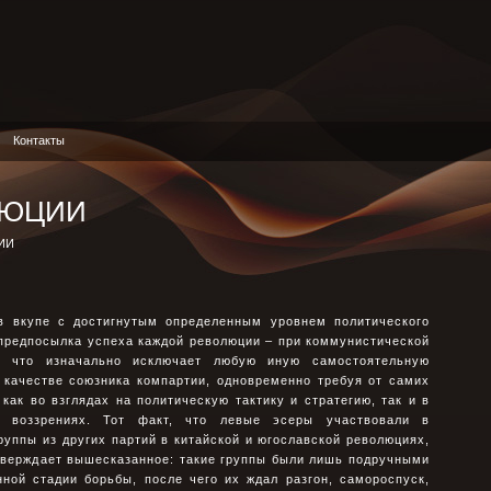
Контакты
ЛЮЦИИ
ИИ
в вкупе с достигнутым определенным уровнем политического
предпосылка успеха каждой революции – при коммунистической
 что изначально исключает любую иную самостоятельную
 качестве союзника компартии, одновременно требуя от самих
ак во взглядах на политическую тактику и стратегию, так и в
 воззрениях. Тот факт, что левые эсеры участвовали в
руппы из других партий в китайской и югославской революциях,
дтверждает вышесказанное: такие группы были лишь подручными
ной стадии борьбы, после чего их ждал разгон, самороспуск,