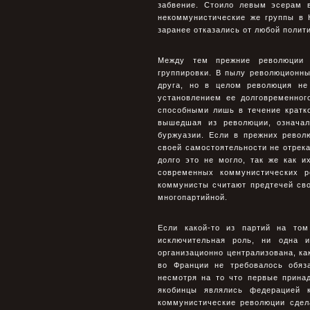
забвение. Стоило левым эсерам в
некоммунистические же группы в 
заранее отказались от любой полит
Между тем прежние революции н
группировки. В пылу революционн
друга, но в целом революция не
установлением ее долговременног
способными лишь в течение кратко
вышедшая из революции, означал
буржуазии. Если в прежних револ
своей самостоятельности не отрека
долго это не могло, так же как 
современных коммунистических р
коммунисты считают предтечей сво
многопартийной.
Если какой-то из партий на то
исключительная роль, ни одна 
организационно централизована, ка
во Франции не требовалось обяз
несмотря на то что первые принад
якобинцы являлись федерацией 
коммунистические революции сдел