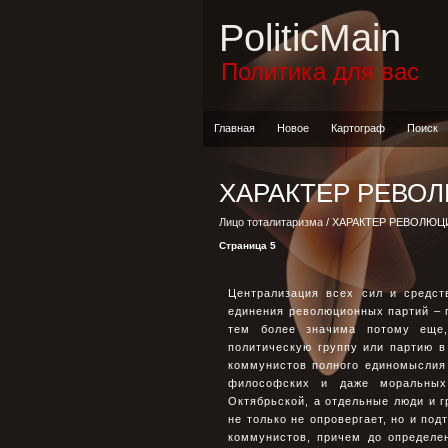
PoliticMain
Политика для вас
Главная
Новое
Картограф
Поиск
ХАРАКТЕР РЕВО
Лицо тоталитаризма
/ ХАРАКТЕР РЕВОЛЮЦ
Страница 5
Централизация всех сил и средст
единения революционных партий – 
тем более значима потому еще,
политическую группу или партию в
коммунистов полного единомыслия к
философских и даже моральных
Октябрьской, а отдельные люди и г
не только не опровергает, но и по
коммунистов, причем до определен