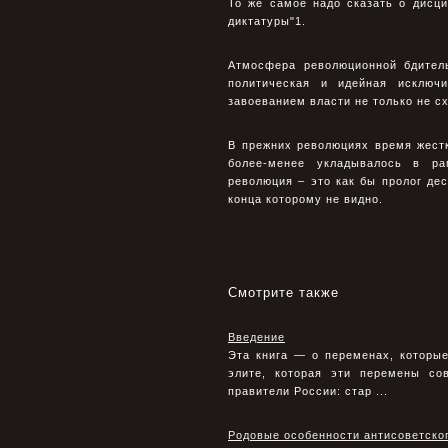
То же самое надо сказать о дисц
диктатуры"1.
Атмосфера революционной бдитель
политическая и идейная исключ
завоеванием власти не только не сх
В прежних революциях время жест
более-менее укладывалось в ра
революция – это как бы пролог дес
конца которому не видно.
Смотрите также
Введение
Эта книга — о переменах, которы
элите, которая эти перемены с
правители России: стар ...
Родовые особенности антисоветск