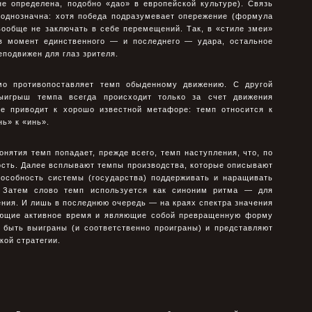
е определена, подобно «дао» в европейской культуре). Связь
еоднозначна: хотя победа подразумевает опережение (формула
вообще не заключать в себе перемещений. Так, в «стиле змеи»
в момент единственного — и последнего — удара, остальное
еподвижен для глаз зрителя.
о противопоставляет темп обыденному движению. С другой
выигрыш темпа всегда происходит только за счет движения
ние приводит к хорошо известной метафоре: темп относится к
нь» к «инь».
онятия темп попадает, прежде всего, темп наступления, что, по
ость. Далее всплывают темпы производства, которые описывают
особность системы (государства) поддерживать и наращивать
. Затем слово темп используется как синоним ритма — для
ния. И лишь в последнюю очередь — на краях спектра значения
яющие активное время и являющие собой превращенную форму
 быть выиграны (и соответственно проиграны) и представляют
кой стратегии.