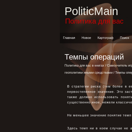
PoliticMain
Политика для вас
Главная
Новое
Картограф
Поиск
Темпы операций
Политика для вас в книгах
/
Самоучитель иг
геополитики иными средствами
/ Темпы опе
В стратегии риска (тем более в 
первостепенное значение. Это зас
также должно использовать понят
существенно иное, нежели классиче
Не меньшее значение понятие темп
Здесь темп ни в коем случае не 