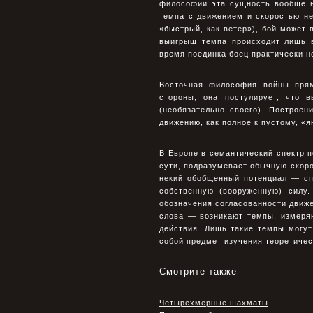
философии эта сущность вообще н
темпа с движением и скоростью н
«быстрый, как ветер»), бой может 
выигрыш темпа происходит лишь 
время поединка боец практически н
Восточная философия войны прям
стороны, она постулирует, что 
(необязательно своего). Построе
движению, как полное к пустому, «я
В Европе в семантический спектр п
сути, подразумевает обычную скор
некий обобщенный потенциал — сп
собственную (вооруженную) силу
обозначения согласованности движе
слова — возникают темпы, измер
действия. Лишь такие темпы могут
собой предмет изучения теоретичес
Смотрите также
Четырехмерные шахматы