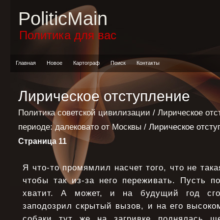
PoliticMain
Политика для вас
Главная
Новое
Картограф
Поиск
Контакты
Лирическое отступление
Политика советской цивилизации
/
Лирическое отс
периоде: далековато от Москвы
/ Лирическое отсту
Страница 11
Я что-то промямлил насчет того, что не така
чтобы так из-за него переживать. Пусть по
хватит. А может, и на будущий год сго
заподозрил скрытый вызов, и на его высоко
собаки тут же на загривке поднялась ше