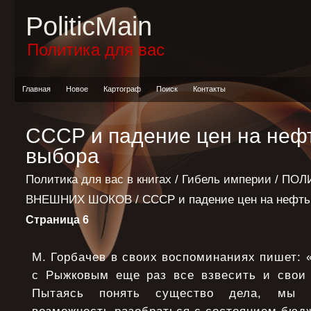
PoliticMain
Политика для вас
Главная
Новое
Картограф
Поиск
Контакты
СССР и падение цен на нефт
выбора
Политика для вас в книгах
/
Гибель империи
/
ПОЛ
ВНЕШНИХ ШОКОВ
/ СССР и падение цен на нефть
Страница 6
М. Горбачев в своих воспоминаниях пишет: 
с Рыжковым еще раз все взвесить и свои
Пытаясь понять существо дела, мы 