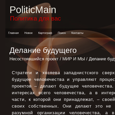
PoliticMain
Политика для вас
Главная
Новое
Картограф
Поиск
Контакты
Делание будущего
Несостоявшийся проект
/
МИР И МЫ
/ Делание буд
Стратеги и хозяева западнистского свер
будущее человечества и управляют проце
проектов – делают будущее человечества
интересах всего человечества, а в интер
части, к которой они принадлежат, – свое
своих собственных. Они делают это не 
разумной организации человечества, а в