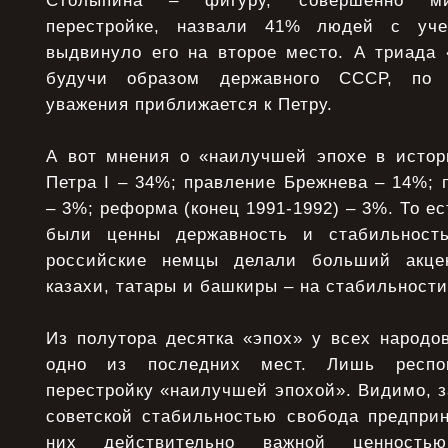
Столыпина – фигуру, совершенно ми
перестройке, назвали 41% людей с уче
выдвинуло его на второе место. А триада 
будучи образом державного СССР, по 
уважения приближается к Петру.
А вот мнения о «наилучшей эпохе в истор
Петра I – 34%; правление Брежнева – 14%; п
– 3%; реформа (конец 1991-1992) – 3%. То е
были ценны державность и стабильность
российские немцы делали больший акце
казахи, татары и башкиры – на стабильности
Из полутора десятка «эпох» у всех народо
одно из последних мест. Лишь респон
перестройку «наилучшей эпохой». Видимо, 
советской стабильностью свобода предпри
них действительно важной ценност