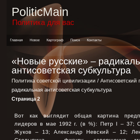
PoliticMain
Политика для вас
Главная
Новое
Картограф
Поиск
Контакты
«Новые русские» – радикал
антисоветская субкультура
Политика советской цивилизации
/
Антисоветский 
радикальная антисоветская субкультура
Страница 2
Вот как выглядит общая картина предп
лидеров в мае 1992 г. (в %): Петр I – 37;
Жуков – 13; Александр Невский – 12; Ле