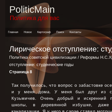
PoliticMain
Политика для вас
Главная
Новое
Картограф
Поиск
Контакты
Лирическое отступление: ст
Политика советской цивилизации
/
Реформы Н.С.Х
отступление: студенческие годы
Страница 8
Так получилось, что вопрос о забастовке ос
и у меня дома. У меня был друг из см
Кузьмичев. Очень добрый и искренний 
школы, в деревянной избушке, даже
канализации. Я у него в сарае ставил мотоц