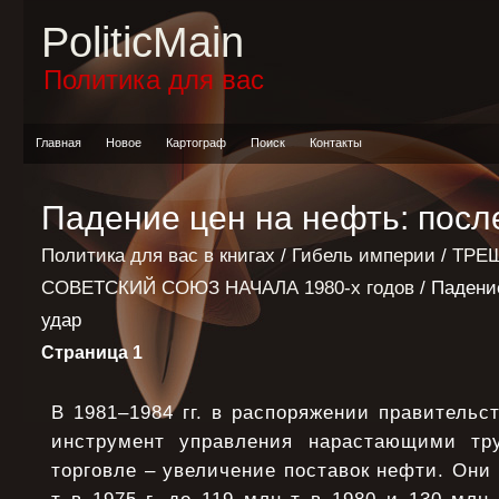
PoliticMain
Политика для вас
Главная
Новое
Картограф
Поиск
Контакты
Падение цен на нефть: посл
Политика для вас в книгах
/
Гибель империи
/
ТРЕ
СОВЕТСКИЙ СОЮЗ НАЧАЛА 1980-х годов
/ Падени
удар
Страница 1
В 1981–1984 гг. в распоряжении правитель
инструмент управления нарастающими тр
торговле – увеличение поставок нефти. Они