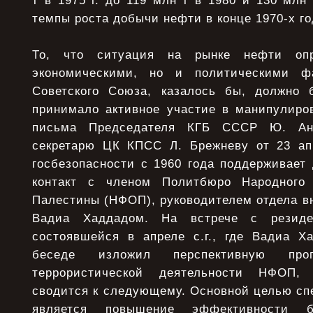
т в 1975 г. до 119 млн т в 1980 и 130 млн 
темпы роста добычи нефти в конце 1970-х го
То, что ситуация на рынке нефти опр
экономическими, но и политическими фа
Советского Союза, казалось бы, должно 
принимало активное участие в манипулиро
письма Председателя КГБ СССР Ю. Анд
секретарю ЦК КПСС Л. Брежневу от 23 апр
госбезопасности с 1960 года поддерживает
контакт с членом Политбюро Народного
Палестины (НФОП), руководителем отдела 
Вадиа Хаддадом. На встрече с резид
состоявшейся в апреле с.г., где Вадиа Х
беседе изложил перспективную прог
террористической деятельности НФОП,
сводится к следующему. Основной целью с
является повышение эффективности б